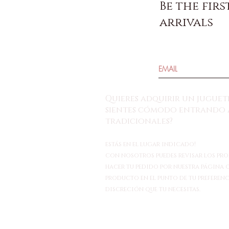
Be the fir
arrivals
Quieres adquirir un juguete
sientes cómodo entrando a
tradicionales?
estás en el lugar indicado!
con nosotros puedes revisar los pro
hacer tu pedido por nuestra página o
producto en el punto de tu preferenc
discreción que tu necesitas.