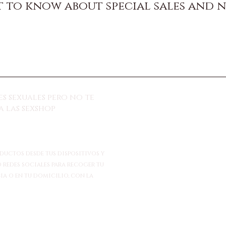
st to know about special sales and 
s sexuales pero no te
 las sexshop
ductos desde tus dispositivos y
 redes sociales para recoger tu
ia o en tu domicilio, con la