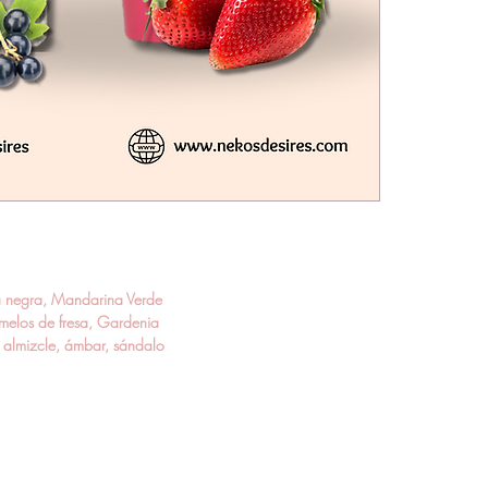
a negra, Mandarina Verde
melos de fresa, Gardenia
, almizcle, ámbar, sándalo