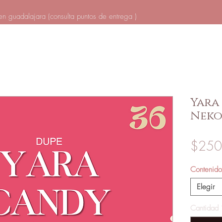
en guadalajara (
consulta puntos de entrega
)
Yara
Nekos
$250
Contenido
Elegir
Cantidad