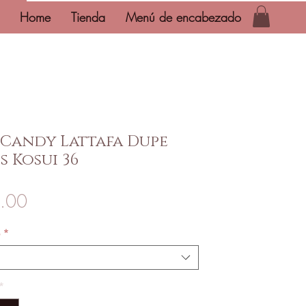
Home
Tienda
Menú de encabezado
 Candy Lattafa Dupe
 Kosui 36
Precio
.00
*
*