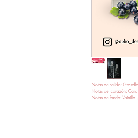
Notas de salida: Grosell
Notas del corazón: Cara
Notas de fondo: Vainilla 