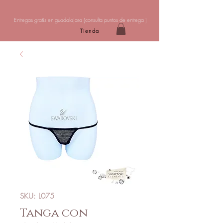
Entregas gratis en guadalajara (
consulta puntos de entrega
)
Tienda
SKU: L075
Tanga con