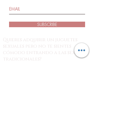
SUBSCRIBE
Quieres adquirir un juguetes
sexuales pero no te sientes
cómodo entrando a las sexshop
tradicionales?
estás en el lugar indicado!
con nosotros puedes revisar los
productos desde tus dispositivos y
hacer tu pedido por nuestra página o
redes sociales para recoger tu
producto en el punto de tu preferencia
o en tu domicilio, con la discreción
que tu necesitas.