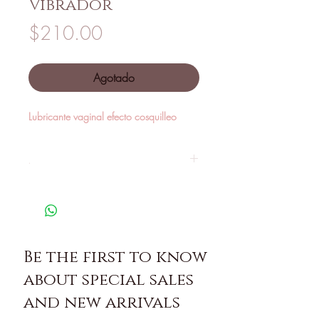
Vibrador
Precio
$210.00
Agotado
Lubricante vaginal efecto cosquilleo
.
Be the first to know
about special sales
and new arrivals