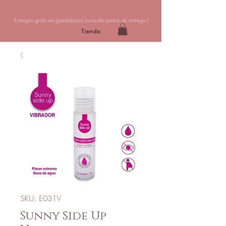
Entregas gratis en guadalajara (
consulta puntos de entrega
)
Tienda
SKU: E031V
Sunny Side Up