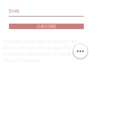
SUBSCRIBE
Quieres adquirir un juguetes
sexuales pero no te sientes
cómodo entrando a las sexshop
tradicionales?
estás en el lugar indicado!
con nosotros puedes revisar los
productos desde tus dispositivos y
hacer tu pedido por nuestra página o
redes sociales para recoger tu
producto en el punto de tu preferencia
o en tu domicilio, con la discreción
que tu necesitas.