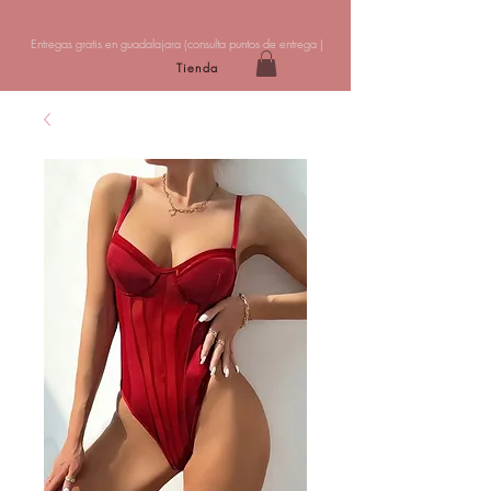
Entregas gratis en guadalajara (
consulta puntos de entrega
)
Tienda