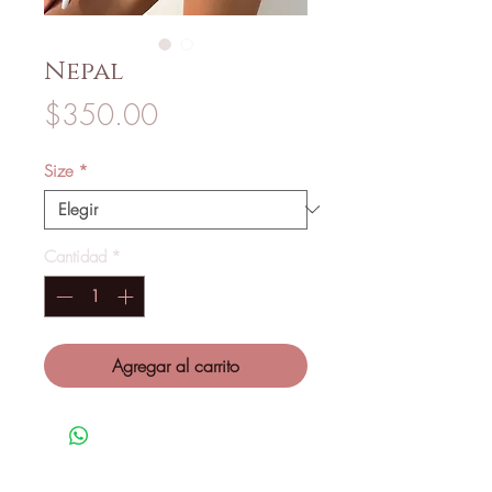
Nepal
Precio
$350.00
Size
*
Cantidad
*
Agregar al carrito