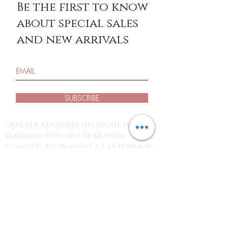
Be the first to know
about special sales
and new arrivals
SUBSCRIBE
Quieres adquirir un juguetes
sexuales pero no te sientes
cómodo entrando a las sexshop
tradicionales?
estás en el lugar indicado!
con nosotros puedes revisar los
productos desde tus dispositivos y
hacer tu pedido por nuestra página o
redes sociales para recoger tu