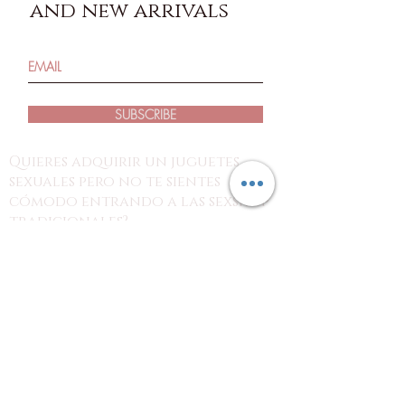
and new arrivals
SUBSCRIBE
Quieres adquirir un juguetes
sexuales pero no te sientes
cómodo entrando a las sexshop
tradicionales?
estás en el lugar indicado!
con nosotros puedes revisar los
productos desde tus dispositivos y
hacer tu pedido por nuestra página o
redes sociales para recoger tu
producto en el punto de tu preferencia
o en tu domicilio, con la discreción
que tu necesitas.