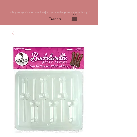
Entregas gratis en guadalajara (
consulta puntos de entrega
)
Tienda