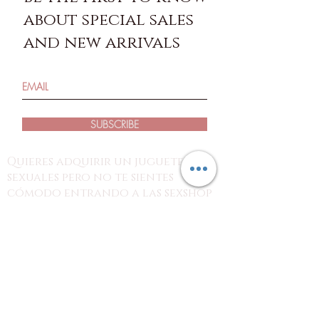
about special sales
and new arrivals
SUBSCRIBE
Quieres adquirir un juguetes
sexuales pero no te sientes
cómodo entrando a las sexshop
tradicionales?
estás en el lugar indicado!
con nosotros puedes revisar los
productos desde tus dispositivos y
hacer tu pedido por nuestra página o
redes sociales para recoger tu