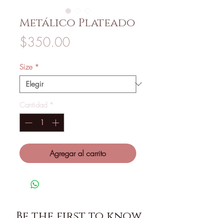
Metálico Plateado
Precio
$350.00
Size
*
Cantidad
*
Agregar al carrito
Be the first to know