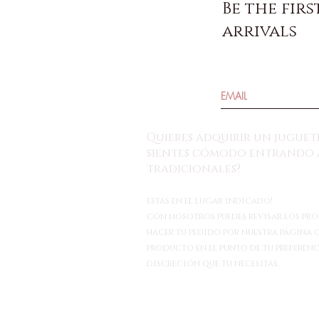
Be the fir
arrivals
Quieres adquirir un juguete
sientes cómodo entrando a
tradicionales?
estás en el lugar indicado!
con nosotros puedes revisar los pro
hacer tu pedido por nuestra página o
producto en el punto de tu preferenc
discreción que tu necesitas.