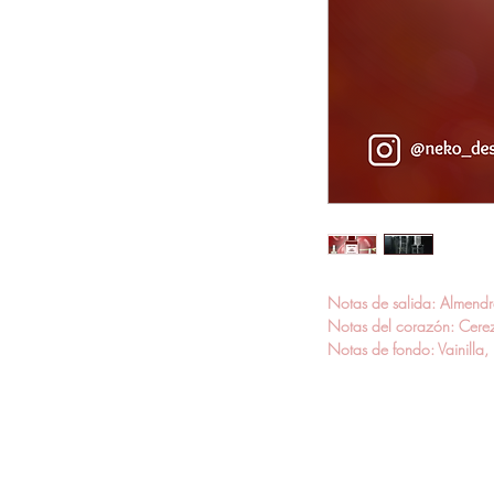
Notas de salida: Almendr
Notas del corazón: Cerez
Notas de fondo: Vainilla