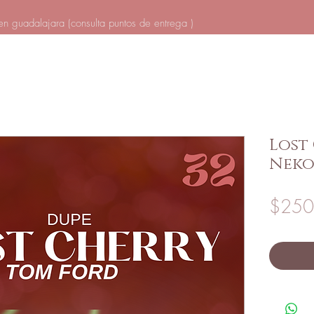
en guadalajara (
consulta puntos de entrega
)
Lost
Neko
$250