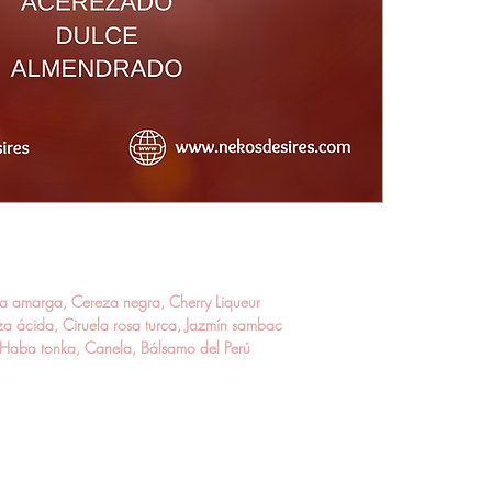
a amarga, Cereza negra, Cherry Liqueur
a ácida, Ciruela rosa turca, Jazmín sambac
, Haba tonka, Canela, Bálsamo del Perú