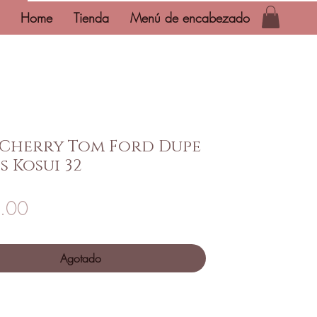
Home
Tienda
Menú de encabezado
 Cherry Tom Ford Dupe
s Kosui 32
Precio
.00
Agotado