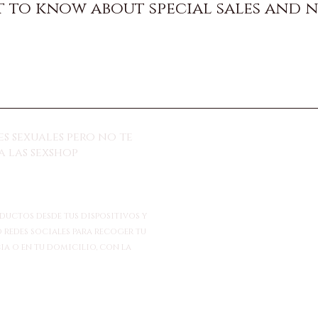
st to know about special sales and 
s sexuales pero no te
 las sexshop
ductos desde tus dispositivos y
 redes sociales para recoger tu
ia o en tu domicilio, con la