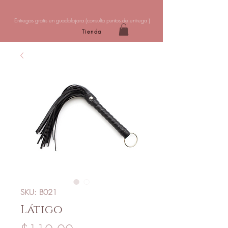
Entregas gratis en guadalajara (
consulta puntos de entrega
)
Tienda
SKU: B021
Látigo