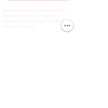
Quieres adquirir un juguetes
sexuales pero no te sientes
cómodo entrando a las sexshop
tradicionales?
estás en el lugar indicado!
con nosotros puedes revisar los
productos desde tus dispositivos y
hacer tu pedido por nuestra página o
redes sociales para recoger tu
producto en el punto de tu preferencia
o en tu domicilio, con la discreción
que tu necesitas.