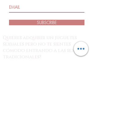
SUBSCRIBE
Quieres adquirir un juguetes
sexuales pero no te sientes
cómodo entrando a las sexshop
tradicionales?
estás en el lugar indicado!
con nosotros puedes revisar los
productos desde tus dispositivos y
hacer tu pedido por nuestra página o
redes sociales para recoger tu
producto en el punto de tu preferencia
o en tu domicilio, con la discreción
que tu necesitas.