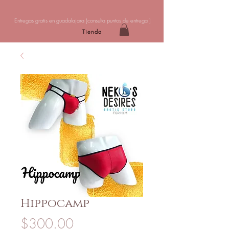
Entregas gratis en guadalajara (
consulta puntos de entrega
)
Tienda
Hippocamp
Precio
$300.00