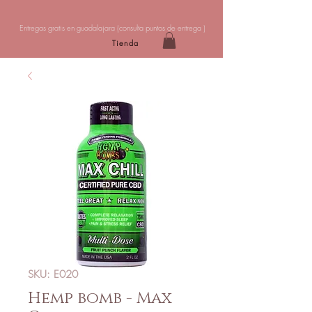
Entregas gratis en guadalajara (
consulta puntos de entrega
)
Tienda
SKU: E020
Hemp bomb - Max