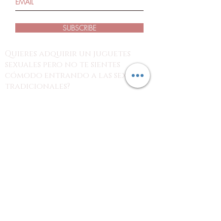
SUBSCRIBE
Quieres adquirir un juguetes
sexuales pero no te sientes
cómodo entrando a las sexshop
tradicionales?
estás en el lugar indicado!
con nosotros puedes revisar los
productos desde tus dispositivos y
hacer tu pedido por nuestra página o
redes sociales para recoger tu
producto en el punto de tu preferencia
o en tu domicilio, con la discreción
que tu necesitas.