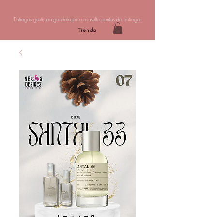
Entregas gratis en guadalajara (
consulta puntos de entrega
)
Tienda