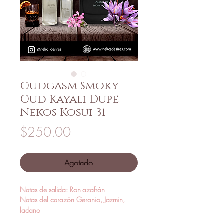
Oudgasm Smoky
Oud Kayali Dupe
Nekos Kosui 31
Precio
$250.00
Agotado
Notas de salida: Ron azafrán
Notas del corazón Geranio, Jazmin,
ladano