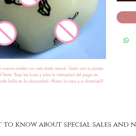
a nuevos niveles con este dado sexual. Úsalo con tu pareja 
 límite. Baja las luces y sube la intensidad del juego sin 
ién brilla en la obscuridad. Afuera la ropa y a divertirse!!!
st to know about special sales and 