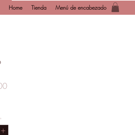
Home
Tienda
Menú de encabezado
o
1
Precio
00
*