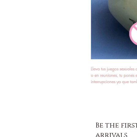
Lleva tus juegos sexuales 
o en reuniones, tu pones el
interrupciones ya que tamb
Be the fir
arrivals