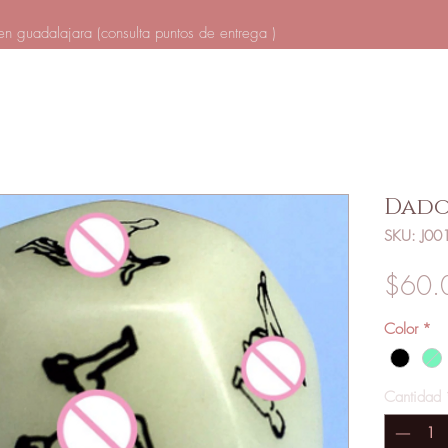
en guadalajara (
consulta puntos de entrega
)
Dad
SKU: J00
$60.
Color
*
Cantidad